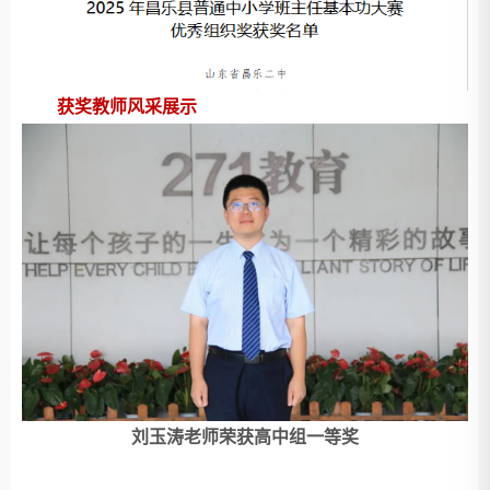
获奖教师风采展示
刘玉涛老师荣获高中组一等奖