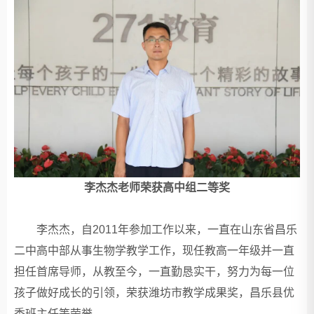
李杰杰老师荣获高中组二等奖
李杰杰，自2011年参加工作以来，一直在山东省昌乐
二中高中部从事生物学教学工作，现任教高一年级并一直
担任首席导师，从教至今，一直勤恳实干，努力为每一位
孩子做好成长的引领，荣获潍坊市教学成果奖，昌乐县优
秀班主任等荣誉。