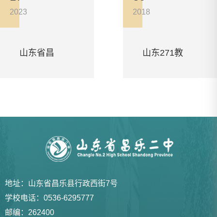
乐二中
乐二中
章
章
2023
2018
山东省昌
山东271教
2025年教
2023年教
乐二中优
育集团面
师招聘简
师招聘简
秀竞赛教
向全国招
章
章
地址：山东省昌乐县行政西街7号
学校电话：0536-6295777
练招聘简
聘优秀教
邮编：262400