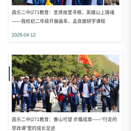
昌乐二中|271教育：圣贤故里寻根，英雄山上铸魂
——我校初二年级开展曲阜、孟良崮研学课程
2026-04-12
昌乐二中|271教育：春山可望 步履成章——“行走的
思政课”里的成长足迹