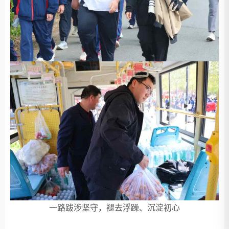
一路跋涉坚守，褪去浮躁、沉淀初心