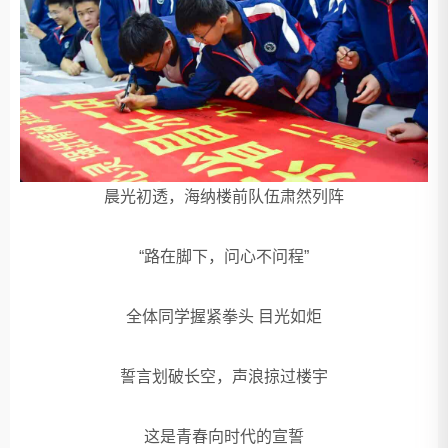
晨光初透，海纳楼前队伍肃然列阵
“路在脚下，问心不问程”
全体同学握紧拳头 目光如炬
誓言划破长空，声浪掠过楼宇
这是青春向时代的宣誓