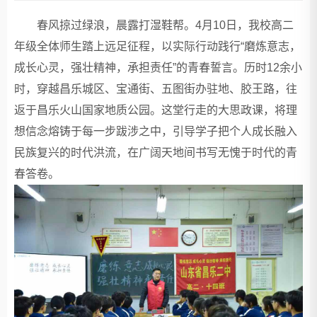
春风掠过绿浪，晨露打湿鞋帮。4月10日，我校高二
年级全体师生踏上远足征程，以实际行动践行“磨炼意志，
成长心灵，强壮精神，承担责任”的青春誓言。历时12余小
时，穿越昌乐城区、宝通街、五图街办驻地、胶王路，往
返于昌乐火山国家地质公园。这堂行走的大思政课，将理
想信念熔铸于每一步跋涉之中，引导学子把个人成长融入
民族复兴的时代洪流，在广阔天地间书写无愧于时代的青
春答卷。